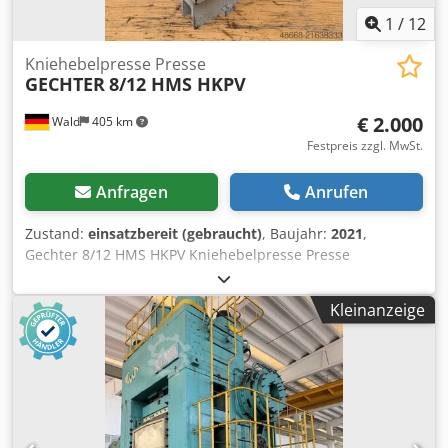
1
/
12
Kniehebelpresse Presse
GECHTER
8/12 HMS HKPV
€ 2.000
Wald
405 km
Festpreis zzgl. MwSt.
Anfragen
Anrufen
Zustand:
einsatzbereit (gebraucht)
, Baujahr:
2021
,
Gechter 8/12 HMS HKPV Kniehebelpresse Presse
PressController Kistler 5867 Baujahr: 2021 Presskraft: 10
kN Abmessungen: 570mm x 350mm x 600mm ( B x T x H )
Kleinanzeige
Abmessungen Tisch: 200mm x 200mm Ausladung: 310mm
Hub: 450mm Gewicht: ca. 78 Kg Sie können gerne zu einer
Besichtigung vorbeikommen. Gerne können wir für Sie
eine Kostengünstige Spedition organisieren! Sie erhalten
eine ordentliche Rechnung. Dcodpfsyyng Sex Ab Uok Für
Ausländische Kunden kann auch eine Nettorechnung
erstellt werden. Vorraussetzung ist eine gültige