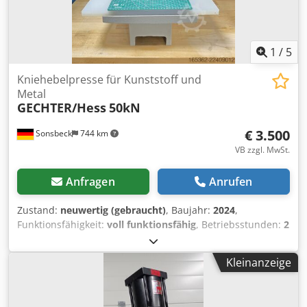
1
/
5
Kniehebelpresse für Kunststoff und
Metal
GECHTER/Hess
50kN
€ 3.500
Sonsbeck
744 km
VB zzgl. MwSt.
Anfragen
Anrufen
Zustand:
neuwertig (gebraucht)
, Baujahr:
2024
,
Funktionsfähigkeit:
voll funktionsfähig
, Betriebsstunden:
2
h
, Technische Daten Pressenart Hand - Kniehebelpresse
Betätigungsart Manuell Dsdpfxjzn N Hyo Ab Usck
Kleinanzeige
Ausladung 200mm Einbauhöhe verstellbar 110 mm - 370
mm Hub 15 mm Max. Presskraft im UT 55 kN Bei max.
zulässiger Hebelzugkraft 330 N Aufnahmebohrung Ø25 H7