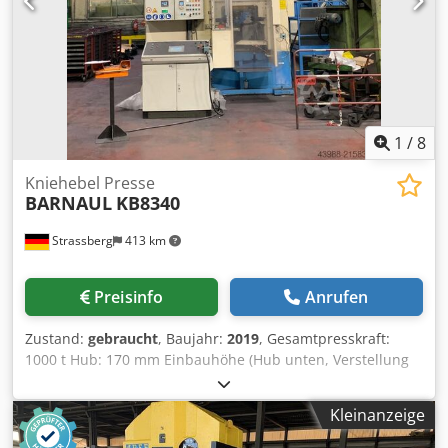
1
/
8
Kniehebel Presse
BARNAUL
KB8340
Strassberg
413 km
Preisinfo
Anrufen
Zustand:
gebraucht
, Baujahr:
2019
, Gesamtpresskraft:
1000 t Hub: 170 mm Einbauhöhe (Hub unten, Verstellung
oben): 490 mm Dcedpfx Aoywztajb Ujk Stößelverstellung:
16 mm Max. Hubzahl: 32 min-1 Tischaufspannfläche ca.:
Kleinanzeige
800x800 mm Abmessung obere Auspannplatte: 825x860
mm Abstand zwischen den Ständern L-R: 900 mm Oberer