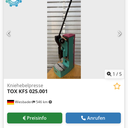
Stößelverstellung: 40 mm Antriebsleistung: 5,5 kW
Gewicht: 8,4 t Raumbedarf (BxTxH): 2,0 x 1,6 x 3,3 m Dies
ist eine 300 t Maypres Kniehebelpresse Druck 300 t
Ständerweite 480 mm Hub 88 mm Einbauhöhe 380 mm
Stößelverstellung 40 mm Hubzahl 50 Hub/min Tischfläche
700 x 450 mm Stößelfläche 480 x 470 mm Antriebsleistung
5,5 kW Djdpfx Abjt Hmlko Ujck Raumbedarf ca. 2,0 x 1,6 x
3,3 m Steuerung konventionell
1
/
5
Kniehebelpresse
TOX
KFS 025.001
Wiesbaden
546 km
Preisinfo
Anrufen