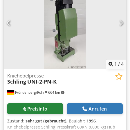
Werkzeugklemmung Abnehmbares Klemmstück
Führungsart verdrehgesichert Prismenführung Führung
spielfrei einstellbar Durch Stellleisten Handhebelposition
Rechts 360° verstellbar Höhenverstellung Führungsteil
Ratsche Befestigung Führungsteil je Schraube 170 NM
Standardfarbe RAL 7035 Gewicht 184 kg
1
/
4
Kniehebelpresse
Schling
UNI-2-PN-K
Fröndenberg/Ruhr
664 km
Preisinfo
Anrufen
Zustand:
sehr gut (gebraucht)
, Baujahr:
1996
,
Kniehebelpresse Schling Presskraft 60KN (6000 kg) Hub