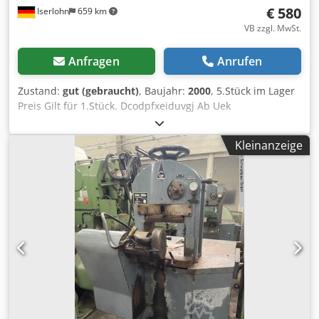
€ 580
Iserlohn
659 km
VB zzgl. MwSt.
Anfragen
Anrufen
Zustand:
gut (gebraucht)
, Baujahr:
2000
, 5.Stück im Lager
Preis Gilt für 1.Stück. Dcodpfxeiduvgj Ab Uek
Kniehebelpresse Fabr.SCHMIDT Druckl.3 KN.
Kleinanzeige