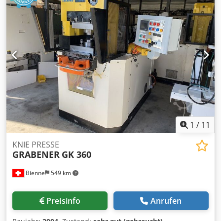
Auswerfer Hub: 16 mm Oberer Auswerfer Kraft: 10 t
Unterer Auswerfer Hub: 80 mm Unterer Auswerfer Kraft:
32 t Abmessungen LxBxH: 2950x1950x4090 mm Gewicht
Maschine : 26 kg Hauptantrieb: 33,5 kW
1
/
11
KNIE PRESSE
GRABENER
GK 360
Bienne
549 km
Preisinfo
Anrufen