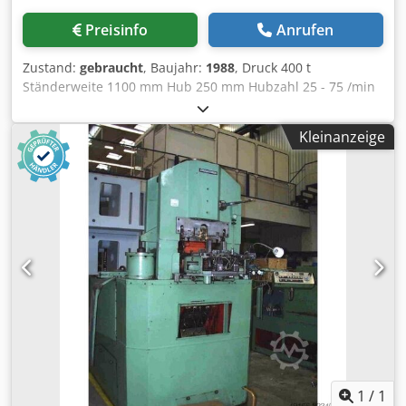
Preisinfo
Anrufen
Zustand:
gebraucht
, Baujahr:
1988
, Druck 400 t
Ständerweite 1100 mm Hub 250 mm Hubzahl 25 - 75 /min
Dedpozrpt Ujfx Ab Ujck Entfernung Tisch/Stößel, gr. Hub
oben, Verst. oben 900 mm Tischfläche 1100 x 965 mm
Kleinanzeige
Auswerferdruck im Tisch 30 t Auswerferhub im Tisch 80
mm Auswerferdruck im Stößel 3 t Auswerferhub im Stößel
60 / 70 mm Stößelfläche 980 x 800 mm seitlicher
Ständerdurchgang 800 mm Stößelverstellung 20 mm
Antriebsleistung 80,0 + 5,5 kW Gewicht 47,0 t Raumbedarf
(BxTxH) 3,5 x 3,3 x 6,0 m Gewicht Schaltschrank 1,4 t
Raumbedarf Schaltschrank (BxTxH) 4,9 x 0,5 x 2,6 m
Mehrstufen-Kaltfließpresse mit Gelenkantrieb mit
stufenlos regelbarem Antrieb, hydraulischer Kupplungs-
Bremskombination (Ortlinghaus), hydraulischer
Überlastsicherung im Stößel, motorischer
Stößelverstellung, pneumatischem Ausgleichszylinder im
Pressenrahmen, Auswerfer im Tisch - kurvengesteuert (30
t / 80 mm), pneumatischer Auswerfer im Stößel (3 t, 60
1
/
1