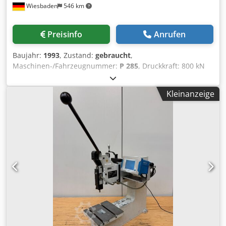
Wiesbaden
546 km
Preisinfo
Anrufen
Baujahr:
1993
, Zustand:
gebraucht
,
Maschinen-/Fahrzeugnummer:
P 285
, Druckkraft: 800 kN
Tischgroesse: 600 x 900 mm Platzbedarf: 1150 x 1900 x
2700 mm Dcjdpe N D Ansfx Ab Usk Gewicht: 6000 kg
Kleinanzeige