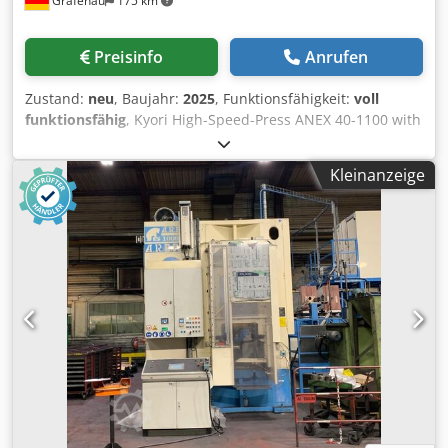
Grafenau
175 km
customer-specific error messages - 2 peripheral interfaces
including power supply *Harting Interface 16A *Harting
Interface 32 A - SCHUKO socket outlet 230V 10A
Preisinfo
Anrufen
Zustand:
neu
, Baujahr:
2025
, Funktionsfähigkeit:
voll
funktionsfähig
, Kyori High-Speed-Press ANEX 40-1100 with
fixed stroke Technical specification Capacity 400kN Tool
loading area L-R x F -B 1100 x 600 mm Fixed Stroke length
Kleinanzeige
13 mm (other stroke length can be requested) Speed at
max. 180kg upper die weight (Other upper die weights can
be requested) 13 mm stroke length 1050 SPM Power infeed
76 kVA Servo motor power 47 kW Die shut – height 250 –
300 mm (can be customized) Slide adjustment 50 mm Strip
inlet width max. 200mm Strip inlet height 90 – 150 mm
Additional Information · Highly dynamic, link motion fixe
stroke design · Modern, high-performance press control
PCS100 in modular design Dodpfx Abjydvgts Ueck · Highly
efficient drive technology ensuring lower Co2 footprint ·
Bottom-dead-center position and crank angle position will
not be changed · Industry 4.0 capable via OPC-UA interface
· Press force · Integrated tool monitoring · Integrated servo-