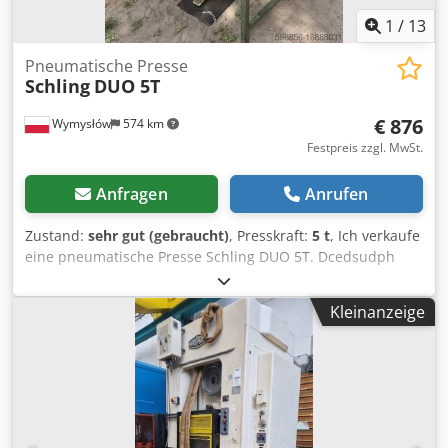
1
/
13
Pneumatische Presse
Schling
DUO 5T
€ 876
Wymysłów
574 km
Festpreis zzgl. MwSt.
Anfragen
Anrufen
Zustand:
sehr gut (gebraucht)
, Presskraft:
5 t
, Ich verkaufe
eine pneumatische Presse Schling DUO 5T. Dcedsudph
Uspfx Ab Usk
Kleinanzeige