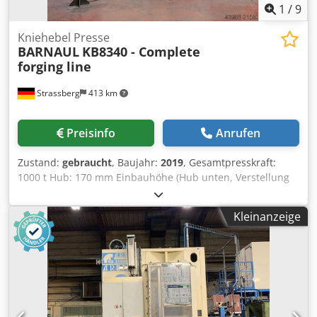
feed-system PV100
1
/
9
Kniehebel Presse
BARNAUL
KB8340 - Complete
forging line
Strassberg
413 km
Preisinfo
Anrufen
Zustand:
gebraucht
, Baujahr:
2019
, Gesamtpresskraft:
1000 t Hub: 170 mm Einbauhöhe (Hub unten, Verstellung
oben): 490 mm Stößelverstellung: 16 mm Max. Hubzahl: 32
min-1 Tischaufspannfläche ca.: 800x800 mm Abmessung
Kleinanzeige
obere Auspannplatte: 825x860 mm Abstand zwischen den
Ständern L-R: 900 mm Oberer Auswerfer Hub: 16 mm
Oberer Auswerfer Kraft: 10 t Unterer Auswerfer Hub: 80
mm Unterer Auswerfer Kraft: 32 t Abmessungen LxBxH:
2950x1950x4090 mm Gewicht Maschine : 26 kg
Hauptantrieb: 33,5 kW Dcjdsywztgspfx Ab Uek
Zusatzausstattung