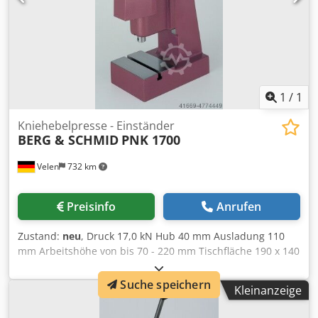
1
/
1
Kniehebelpresse - Einständer
BERG & SCHMID
PNK 1700
Velen
732 km
Preisinfo
Anrufen
Zustand:
neu
, Druck 17,0 kN Hub 40 mm Ausladung 110
mm Arbeitshöhe von bis 70 - 220 mm Tischfläche 190 x 140
mm Spindeldurchmesser 30 mm Maschinengewicht ca. 60
Kg Abmessungen L x B x H 310 x 190 mm Kniehebel-
Suche speichern
Kleinanzeige
Pneumatik-Pressen inkl. Arbeitshöhen-Feinverstellung
über Winkelgetriebe mit seitlicher Kurbel Dcodsfv Avvspfx