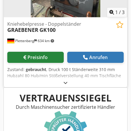
1
/
3
Kniehebelpresse - Doppelständer
GRAEBENER
GK100
Plettenberg
634 km
Preisinfo
Anrufen
Zustand:
gebraucht
, Druck 100 t Ständerweite 310 mm
Hubzahl 80 Hub/min Stößelverstellung 40 mm Tischfläche
400x300 mm Stößelfläche 250x190 mm Tischhöhe 960 mm
Zapfenloch im Stößel Ø 35 mm Maschinengewicht ca. 1,5 t
Raumbedarf ca. BxTxH 1500x1500x2200 m Öl-
VERTRAUENSSIEGEL
Zentralschmierung Djdpfx Aslp U Sdob Ueck
Presskraftüberwachung Mechanischer Vorschub
Durch Maschinensucher zertifizierte Händler
Maschinennummer: 1111