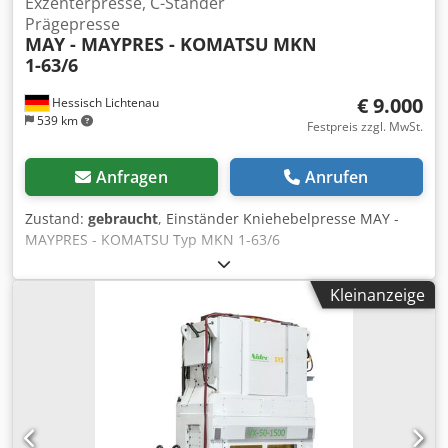
Exzenterpresse, C-Ständer
Prägepresse
MAY - MAYPRES - KOMATSU
MKN
1-63/6
€ 9.000
Hessisch Lichtenau
539 km
Festpreis zzgl. MwSt.
Anfragen
Anrufen
Zustand:
gebraucht
, Einständer Kniehebelpresse MAY -
MAYPRES - KOMATSU Typ MKN 1-63/6
Exzenterkniehebelpresse, Exzenterpresse Baujahr ca. 1984
Druckkraft 60 ton. Ausladung 160 mm Tischgröße 580 x
Kleinanzeige
360 mm Stößelfläche Ø 270 mm Einspannzapfenbohrung
Ø 40 mm Abstand zwischen den Ständern 218 mm
Stößelhub 60 mm Auswerferhub 15 mm Stößelverstellweg
30 mm Einbauhöhe max. 300 mm (mit
Tischzwischenplatte) Hubzahl 70 Hübe pro Minute
Motordrehzahl 1400 U/min. Motorleistung 3 kW
Netzanschluß 380 Volt, 50 Hz - pneumatische Kupplung