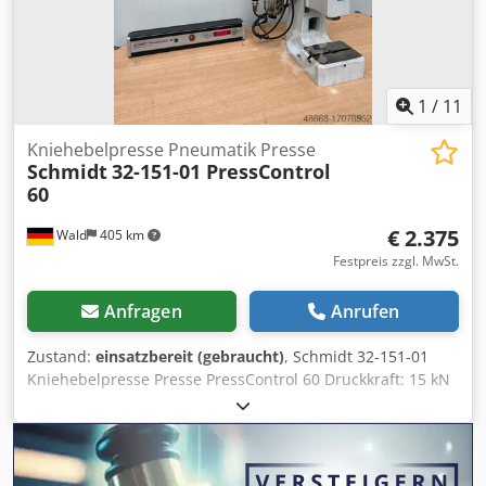
1
/
11
Kniehebelpresse Pneumatik Presse
Schmidt
32-151-01 PressControl
60
€ 2.375
Wald
405 km
Festpreis zzgl. MwSt.
Anfragen
Anrufen
Zustand:
einsatzbereit (gebraucht)
, Schmidt 32-151-01
Kniehebelpresse Presse PressControl 60 Druckkraft: 15 kN
Hub: 40mm Nachlaufzeit: 0,07 sec Nachlaufweg: 15mm
PressControl 60 Zweihandbedinung Sie können gerne zu
einer Besichtigung vorbeikommen. Gerne können wir für
Sie eine Kostengünstige Spedition organisieren! Sie