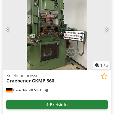
Hauptmotor: 77 kW, 380 V Gesamtmaße: 4920 x 3340 x
5980 mm Gewicht: 125 t.
1
/
3
Kniehebelpresse
Graebener
GKMP 360
Deutschland
503 km
Preisinfo