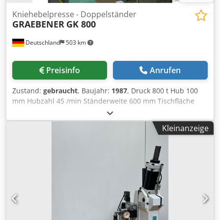
mm), motorischer Zentralschmierung
Kniehebelpresse - Doppelständer
GRAEBENER
GK 800
Deutschland
503 km
Preisinfo
Anrufen
Zustand:
gebraucht
, Baujahr:
1987
, Druck 800 t Hub 100
mm Hubzahl 45 /min Ständerweite 600 mm Tischfläche
560 x 650 mm Auswerferkraft 5 t Auswerferhub 15 mm
Stößelfläche 590 x 450 mm Antriebsleistung 22,0 kW
Kleinanzeige
Gewicht 17,0 t Raumbedarf (BxTxH) 1,7 x 2,55 x 3,1 m
Nennkraftweg 1,46 mm mit Kniehebelantrieb,
Schwngradbremse, hydraulischer Kupplung mit 2. Bremse,
Pressenrahmenausbalancierung, 1-fachem Auswerfer im
Tisch, selbstüberwachender Steuerung Dcodozl E Saepfx
Ab Ujk