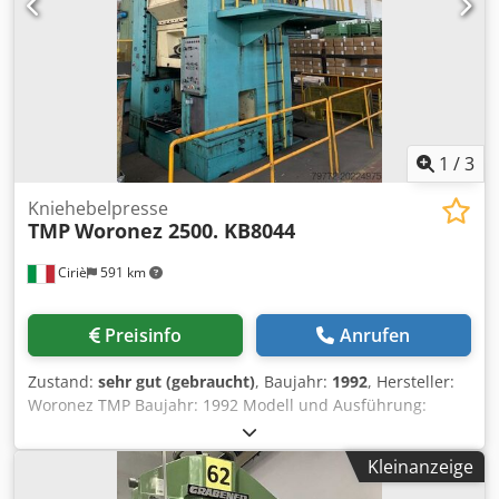
Ust.Indent.Nr. Zwischenverkauf vorbehalten. Besuchen Sie
unseren Shop und sehen Sie sich auch unsere weiteren
Angebote an. Angegebene Firmennamen und
Warenzeichen sind Eigentum Ihrer Inhaber und dienen
lediglich zur Identifikation und Beschreibung der Produkte.
Abweichungen von technischen Daten sowie Irrtümer in
der Beschreibung des Artikels können passieren und
1
/
3
bleiben vorbehalten.
Kniehebelpresse
TMP
Woronez 2500. KB8044
Ciriè
591 km
Preisinfo
Anrufen
Zustand:
sehr gut (gebraucht)
, Baujahr:
1992
, Hersteller:
Woronez TMP Baujahr: 1992 Modell und Ausführung:
KB8044 / 2500 t Nennkraft: 2500 Tonnen Stößelhub: 190
mm Hubzahl: 14–20 Geschlossene Werkzeughöhe: 560 mm
Kleinanzeige
Stößelverstellung: 15 Tischabmessungen: 1530 x 1530 mm
Dcedpfjxlh Ttox Ab Uek Ständerdurchgang: 1600 mm