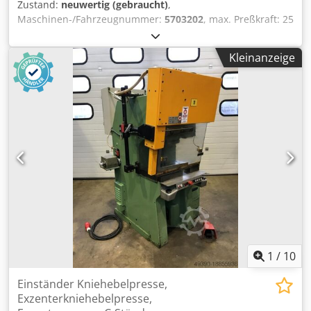
Zustand:
neuwertig (gebraucht)
,
Maschinen-/Fahrzeugnummer:
5703202
, max. Preßkraft: 25
kN Ausladung: 105 mm max. Arbeitshub: 60 mm
Tischgröße: 150 x 200 mm Durchfalloch im Tisch: 25 mm
Kleinanzeige
Hubverstellung: 180 mm min./max. Einbauhöhe: 30/210
mm Dedpfx Aoy Uv Hcjb Ujck Platzbedarf ohne/mit Hebel:
300 x 400 x 640/1100 mm Gewicht: 74 kg
1
/
10
Einständer Kniehebelpresse,
Exzenterkniehebelpresse,