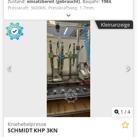
Zustand:
einsatzbereit (gebraucht)
, Baujahr:
1984
,
Presskraft: 3600kN, Presskraftweg: 1,7mm,
Pressarbeitsvermögen: 6120J. Hub: 60mm, Einbauhöhe:
340mm. Tischaufspannbreite/-tiefe: 440mm/525mm,
Kleinanzeige
Werkzeughalterbreite/-tiefe: 440mm/320mm. Dimensionen
X/Y/Z: 1300mm/2000mm/2230mm, Gewicht: ca. 6300kg.
Dcodjr A Eifopfx Ab Usk
1
/
4
Kniehebelpresse
SCHMIDT
KHP 3KN