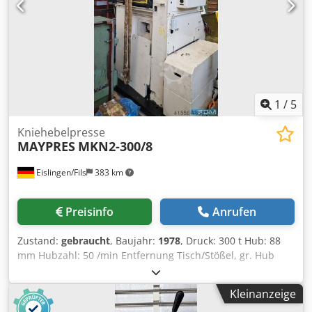
1
/
5
Kniehebelpresse
MAYPRES
MKN2-300/8
Eislingen/Fils
383 km
Preisinfo
Anrufen
Zustand:
gebraucht
, Baujahr:
1978
, Druck: 300 t Hub: 88
mm Hubzahl: 50 /min Entfernung Tisch/Stößel, gr. Hub
oben, Verst. oben: 380 mm Tischfläche: 700 x 450 mm
Tischhöhe über Flur: 790 mm Durchgang zw.
Kleinanzeige
Körperwänden: 480 mm Stößelfläche: 480 x 470 mm