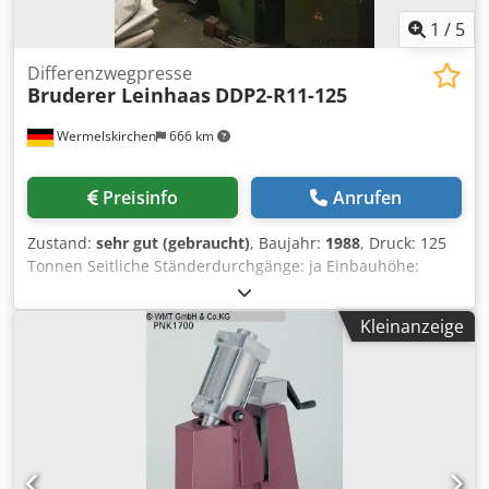
1
/
5
Differenzwegpresse
Bruderer Leinhaas
DDP2-R11-125
Wermelskirchen
666 km
Preisinfo
Anrufen
Zustand:
sehr gut (gebraucht)
, Baujahr:
1988
, Druck: 125
Tonnen Seitliche Ständerdurchgänge: ja Einbauhöhe:
380mm Tischfläche: 1100x700mm Stößelfläche:
700x350mm Hub: 01-120mm Hübe pro Minute max.:ca. 70
Kleinanzeige
Kraftbedarf: 22kW Gewicht: 8500kg Dcjdpedvb Tfsfx Ab Ujk
Höhe: 2900mm