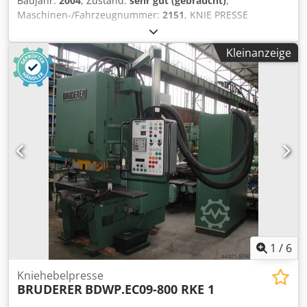
Baujahr:
2004
, Zustand:
sehr gut (gebraucht)
,
Maschinen-/Fahrzeugnummer:
2151
, KNIE PRESSE
"GRABENER" TYP GK 360 Fabrikationsursprung CE -
Frankreich Spannung 380V/50Hz/3ph Dimensionen
Kleinanzeige
230x170x260 cm Nettogewicht 8800 kg TECHNISCHE DATEN
Dcjdpfxod Hpcyj Ab Ujk Druckleistung 360 T. Tischlänge
440 mm Tischbreite 525 mm Stösselhub 60 mm Anzahl
Schläge 60 / Min. Motorleistung 11 kW irrtum oder
versehen vorbehalten sind die technischen daten ihnen
freibleibend gegeben
1
/
6
Kniehebelpresse
BRUDERER
BDWP.EC09-800 RKE 1