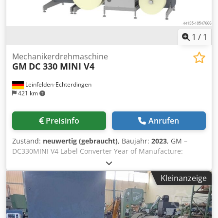
1
/
1
Mechanikerdrehmaschine
GM
DC 330 MINI V4
Leinfelden-Echterdingen
421 km
Preisinfo
Anrufen
Zustand:
neuwertig (gebraucht)
, Baujahr:
2023
, GM –
DC330MINI V4 Label Converter Year of Manufacture:
12/2022 _____ Machine Specifications and Equipment:
Dksdpfxsv Aa Tws Aldsr  Max Webwidth: 330mm  Speed
Kleinanzeige
up to 65 m/min, semi rotary; 72 m/min full rotary 
Unwinding max. 700 mm  Rewinding max. 450mm 
Touch Screen  Flexo Unit  Corona  Webedge Control 
Semi-Rotativ Die-Cutting  Automatic Registercheck  GEW