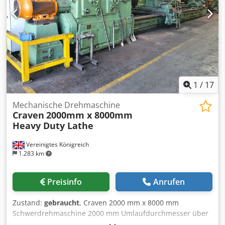
1
/
17
Mechanische Drehmaschine
Craven
2000mm x 8000mm
Heavy Duty Lathe
Vereinigtes Königreich
1.283 km
Preisinfo
Anrufen
Zustand:
gebraucht
, Craven 2000 mm x 8000 mm
Schwerdrehmaschine 2000 mm Umlaufdurchmesser über
Bett 1500 mm über dem Support 8.000 mm Spitzenweite