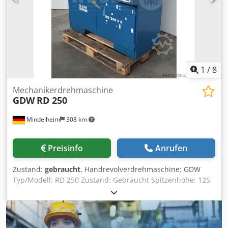
1
/
8
Mechanikerdrehmaschine
GDW
RD 250
Mindelheim
308 km
Preisinfo
Anrufen
Zustand:
gebraucht
, Handrevolverdrehmaschine: GDW
Typ/Modell: RD 250 Zustand: Gebraucht Spitzenhöhe: 125
mm Entfernung Spindelnase –Revolverkopf max.: 400 mm
Drehdurchmesser über Bett: 260 mm Drehdurchmesser
über Stechschlitten: 128 mm Spindelkopf DIN 55027:
Größe 4 Spindelbohrung: 38 mm Innnenkegel ähnlich DIN