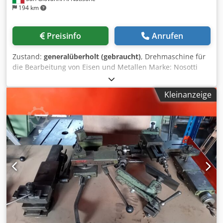
194 km
Preisinfo
Anrufen
Zustand:
generalüberholt (gebraucht)
, Drehmaschine für
die Bearbeitung von Eisen und Metallen Marke: Nosotti
Modell: T200/1500 Dedpey D Sunefx Aldokr Zubehör
gemäß Abbildung Abmessungen: 270 cm x 80 cm, Höhe
Kleinanzeige
120 cm