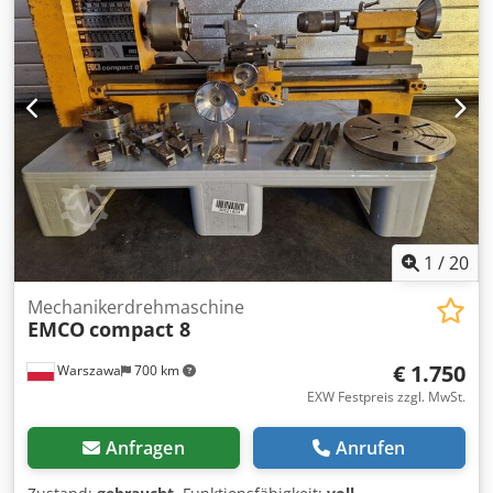
1
/
20
Mechanikerdrehmaschine
EMCO
compact 8
€ 1.750
Warszawa
700 km
EXW Festpreis zzgl. MwSt.
Anfragen
Anrufen