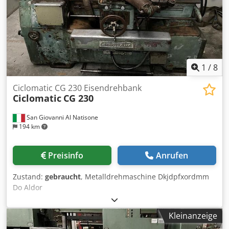
1
/
8
Ciclomatic CG 230 Eisendrehbank
Ciclomatic
CG 230
San Giovanni Al Natisone
194 km
Preisinfo
Anrufen
Zustand:
gebraucht
, Metalldrehmaschine Dkjdpfxordmm
Do Aldor
Kleinanzeige