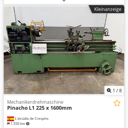
Hauptantrieb 60 kW Tragfähigkeit 40 Tonnen
Kleinanzeige
Spindeldrehzahlen 2 – 152 U/min Lünetten (Steadies)
Dkjdpfxox Hp Iwo Aldsr 2000 mm Bettverlängerung
1
/
8
Mechanikerdrehmaschine
Pinacho
L1 225 x 1600mm
L'alcúdia de Crespíns
1.550 km