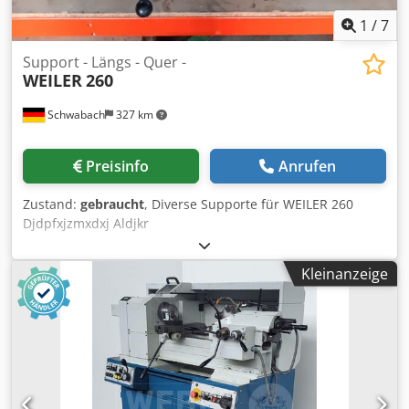
1
/
7
Support - Längs - Quer -
WEILER
260
Schwabach
327 km
Preisinfo
Anrufen
Zustand:
gebraucht
, Diverse Supporte für WEILER 260
Djdpfxjzmxdxj Aldjkr
Kleinanzeige