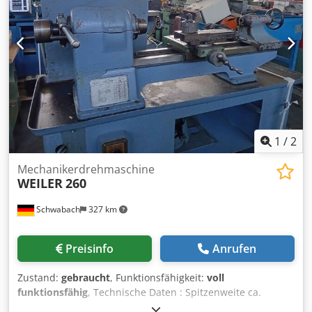
– UV  Lamination  GM SmartCrush _____
1
/
2
Mechanikerdrehmaschine
WEILER
260
Schwabach
327 km
Preisinfo
Anrufen
Zustand:
gebraucht
, Funktionsfähigkeit:
voll
funktionsfähig
, Technische Daten : Spitzenweite ca.
500 mm Spitzenhöhe über Bett