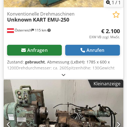
1
/
1
Konventionelle Drehmaschinen
Unknown
KART EMU-250
€ 2.100
Österreich
115 km
EXW VB zzgl. MwSt.
Anfragen
Anrufen
Zustand:
gebraucht
, Abmessung (LxBxH): 1785 x 600 x
1200Drehdurchmesser: ca. 260Spitzenhöhe: 130Gewicht
ca.: 770Drehlänge: 600Technische Daten:Spitzenweite: 600
mm Spitzenhöhe: 130 mm Drehdurchmesser über Bett:
Kleinanzeige
260 mm Spindelbohrung: 28 mm Drehzahlen (stufenlos):
52 – 2.250 U/min Antriebsleistung: 1,62 kW Außenmaße:
1.785 mm (Länge) x 600 mm (Breite) x 1.200 mm (Höhe)
Gewicht: ca. 770 kg Ausstattung:Dreibackenfutter mit
einem Durchmesser von 140 mm Dsdpev Ncn Dofx Aldekr
Vierfachstahlhalter Reitstock Bohrfutter