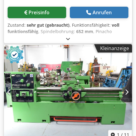
Preisinfo
Anrufen
Zustand:
sehr gut (gebraucht)
, Funktionsfähigkeit:
voll
funktionsfähig
, Spindelbohrung:
652 mm
, Pinacho
Drehmaschine Modell L1 225 x 1600 mm Spitzenweite,
max. Umlaufdurchmesser über Bett 450 mm, über
Kleinanzeige
Bettbrücke 690 mm, über Planschlitten 215 mm,
Spindeldurchlass 52 mm, 18 Drehzahlen von 32 bis 1800
U/min, Motor 5,5 PS, mit Lünetten, mit
Schnellwechselrevolver, mit verschiedenen Zubehörteilen,
Drehmaschine in gutem Zustand. Dkedpszbzzwefx Aldor
1
/
11