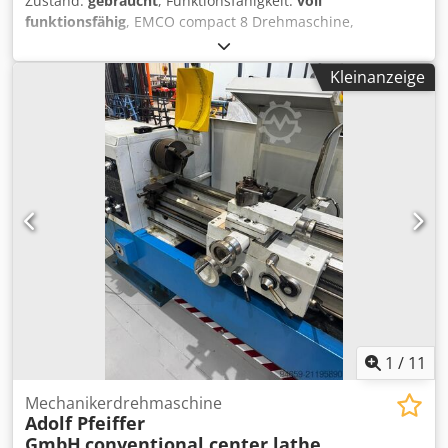
Zustand:
gebraucht
, Funktionsfähigkeit:
voll
funktionsfähig
, EMCO compact 8 Drehmaschine,
gebraucht 230V Motor 650W Spitzenweite 450 mm
Spitzenhöhe 105 mm Spindeldurchlass 20 mm
Kleinanzeige
Spindeldrehzahl 100 - 1700 U/min Reitstock MK2
automatischer Längsvorschub Gewindeschneiden Dsdpfx
Asymnkvoldokr Meißelhalter mit mehreren Aufsätzen
Emco 3-Backenfutter 110 mm TOS 4-Backenfutter 125 mm
Futter 200 mm drehende Körnerspitze Röhm
Schnellspann-Bohrfutter 3-16 mm Technische Daten ca.
vor Ort Maße (L 950 x 520 x 340 mm x B x H) Gewicht ca. 75
kg
1
/
11
Mechanikerdrehmaschine
Adolf Pfeiffer
GmbH
conventional center lathe