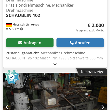
Drehmaschine,
Präzisiondrehmaschine, Mechaniker
Drehmaschine
SCHAUBLIN
102
€ 2.000
Hessisch Lichtenau
539 km
Festpreis zzgl. MwSt.
Anfragen
Anrufen
Zustand:
gebraucht
, Mechaniker Drehmaschine
SCHAUBLIN Typ 102 Masch. Nr. 1998 Spitzenweite 350 mm
Bettlänge komplett ab Spindelkasten 635 mm
Drehdurchmesser über Bett 200 mm Spitzenhöhe über
Kleinanzeige
Bett 102 mm Drehdurchmesser über Support 120 mm
Spitzenhöhe über Support 61 mm Spindelbohrung 18/20
mm Spindeldrehzahl Getriebestufe1 ca. 120 / 190 / 320
U/min. Spindeldrehzahl Getriebestufe2 ca. 590 / 970 / 1500
U/min. Futterflansch Außengewinde M38 x 3 mm
Reitstockinnenkegel MK 1 Antriebsmotor 0,55 kW, 920
U/min. Netzanschluß 380 Volt, 50 Hz - Spindeldrehzahl
über 2 Getriebestufen und 3x umlegen des