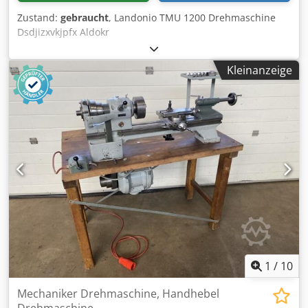
Zustand:
gebraucht
, Landonio TMU 1200 Drehmaschine
Dsdjizxvkjpfx Aldokr
Kleinanzeige
1
/
10
Mechaniker Drehmaschine, Handhebel