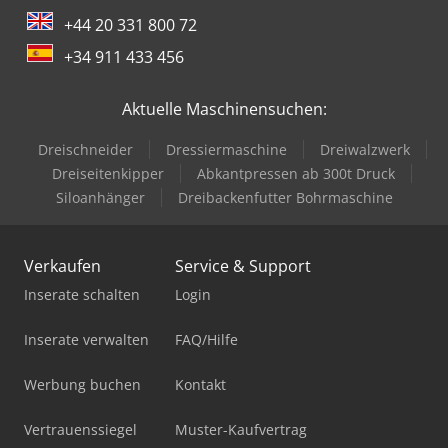
+44 20 331 800 72
+34 911 433 456
Aktuelle Maschinensuchen:
Dreischneider
Dressiermaschine
Dreiwalzwerk
Dreiseitenkipper
Abkantpressen ab 300t Druck
Siloanhänger
Dreibackenfutter Bohrmaschine
Verkaufen
Service & Support
Inserate schalten
Login
Inserate verwalten
FAQ/Hilfe
Werbung buchen
Kontakt
Vertrauenssiegel
Muster-Kaufvertrag