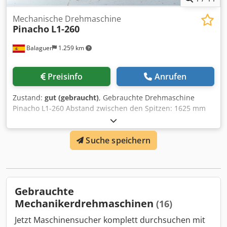
Mechanische Drehmaschine
Pinacho
L1-260
Balaguer
1.259 km
Preisinfo
Anrufen
Zustand:
gut (gebraucht)
, Gebrauchte Drehmaschine
Pinacho L1-260 Abstand zwischen den Spitzen: 1625 mm
Max. Drehung auf dem Bett: 520 mm Länge des
Halsausschnitts: 350 mm Neigung auf dem Längsschlitten:
Suche speichern
470 mm Drehen auf dem Querschlitten: 320 mm
Schwenken im Tauchgang: 770 mm Deichselabstand: 68
mm Leistung Hauptmotor: 7,5 PS Dkedpfjudw Iiex Aldsr
*Mit 3-Backen-Futter zu liefern. *Preis auf Anfrage mit
oder ohne CE-Bestimmungen erhältlich.
Gebrauchte
Mechanikerdrehmaschinen
(16)
Jetzt Maschinensucher komplett durchsuchen mit