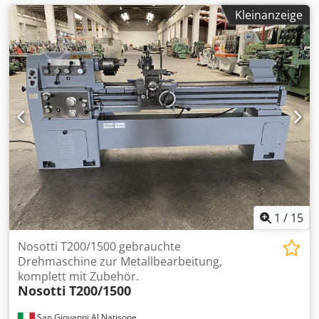
Kleinanzeige
1
/
15
Nosotti T200/1500 gebrauchte
Drehmaschine zur Metallbearbeitung,
komplett mit Zubehör.
Nosotti
T200/1500
San Giovanni Al Natisone