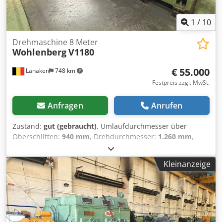
1
/
10
Drehmaschine 8 Meter
Wohlenberg
V1180
€ 55.000
Lanaken
748 km
Festpreis zzgl. MwSt.
Anfragen
Anrufen
Zustand:
gut (gebraucht)
, Umlaufdurchmesser über
Oberschlitten:
940 mm
, Drehdurchmesser:
1.260 mm
,
Drehzahl (min.):
8 U/min
, Drehzahl (max.):
900 U/min
,
Gesamthöhe:
1.800 mm
, Gesamtlänge:
12.200 mm
,
Kleinanzeige
Gesamtbreite:
1.540 mm
, Dreibackenfutter Durchmesser:
500 mm
, Spitzenabstand:
8.000 mm
, VDF Wohlenberg
V1180 Djdpfx Alex Thqdodokr Spitzenweite: 8000 mm 3,5 -
710 U/min 71 - 900 U/min Drehfutter: 500 mm
Durchmesser