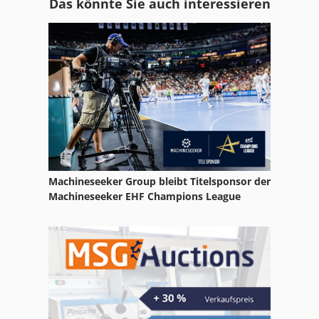
Das könnte Sie auch interessieren
Elektro Zugmaschine
Format Drehmaschine
Getriebe Saeulenbohrmaschine
Gf Gewindeschneidmaschine
Gkt 60
Hand Gewindebohrmaschine
Machineseeker Group bleibt Titelsponsor der
Hsc 20 Linear
Machineseeker EHF Champions League
Hydraulische Schwenkbiegemaschine
Kgs 1670
L Z Drehmaschine
Leit Und Zugspindeldrehmaschine