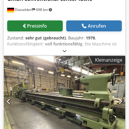
Düsseldorf
698 km
Preisinfo
Anrufen
Zustand:
sehr gut (gebraucht)
, Baujahr:
1978
,
Funktionsfähigkeit:
voll funktionsfähig
, Die Maschine ist
gerade angekommen und wird in Kürze gereinigt.
Umlaufdurchmesser über Bett: 400 mm Dsdpfx Aleyh
Kleinanzeige
Ndwsdekr Spitzenweite: 1.000 mm Spindelbohrung: 50
mm Futtergröße: 200 mm Drehzahlbereich: 40 U/min bis
2.000 U/min Maschinengewicht: 1.700 kg Inklusive 3-
Backenfutter und Werkzeughalter.