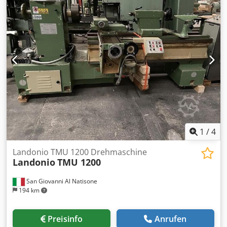
1
/
4
Landonio TMU 1200 Drehmaschine
Landonio
TMU 1200
San Giovanni Al Natisone
194 km
Preisinfo
Anrufen