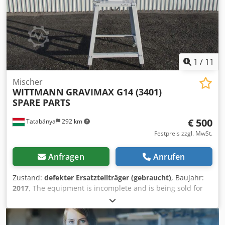
1
/
11
Mischer
WITTMANN
GRAVIMAX G14 (3401)
SPARE PARTS
€ 500
Tatabánya
292 km
Festpreis zzgl. MwSt.
Anfragen
Anrufen
Zustand:
defekter Ersatzteilträger (gebraucht)
, Baujahr:
2017
, The equipment is incomplete and is being sold for
parts. Dedpeyhb Uqjfx Abrskr