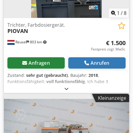
1
/
8
Trichter, Farbdosiergerät.
PIOVAN
€ 1.500
Reusel
803 km
Festpreis zzgl. MwSt.
Anfragen
Anrufen
Zustand:
sehr gut (gebraucht)
, Baujahr:
2018
,
Funktionsfähigkeit:
voll funktionsfähig
, Ich habe 3
komplette Sets aus 2018: Trichter + Dosiermischer +
Basiseinheit. Der Rest ist etwas älter, aber noch
Kleinanzeige
funktionsfähig. Falls Sie nur an den Trichtern oder
Farbtürmen interessiert sind, ist auch das möglich. Alles
ist verhandelbar. Für ein komplettes Set von 2018 verlange
ich 1.500 Euro. Dkedpfey Simkox Abrjr