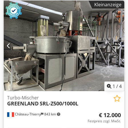
Reinhardt - technik, Modell LSR 200 Modular, Baujahre
Kleinanzeige
2004 bis 2010. Alle Geräte sind funktionsfähig und in
gutem Zustand. Dodpfx Ajx A Sxzjbrekr
1
/
4
Turbo-Mischer
GREENLAND
SRL-Z500/1000L
€ 12.000
Château-Thierry
843 km
Festpreis zzgl. MwSt.