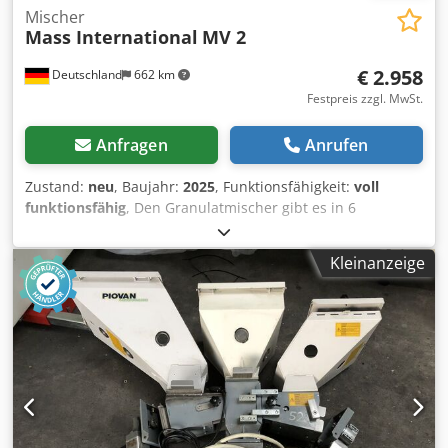
Mischer
Mass International
MV 2
€ 2.958
Deutschland
662 km
Festpreis zzgl. MwSt.
Anfragen
Anrufen
Zustand:
neu
, Baujahr:
2025
, Funktionsfähigkeit:
voll
funktionsfähig
, Den Granulatmischer gibt es in 6
Ausführungen: Ausführung kann in Edelstahl oder
lackierter Stahlausführung erfolgen: Technische Angaben :
Kleinanzeige
MV 2 Der MV 2 zur vollständigen Durchmischung des
gesamten Kunststoffgranulates, aufgrund der
Zwangsführung durch Schneckenhülse Behälterinhalt: 120
kg/ 200L L x B x : 700 mm x700mm x Höhe: 1050mm/
1250mm - Schnecke , herausnehmbar - Steuerung für
Mischzeiten - Absaugvorrichtung Dsdpfx Aod R Atrsbrokr -
1 Ablaß - Untergestell fahrbar , Laufrollen 100 mm, alle mit
Feststellbremse.