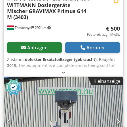
WITTMANN Dosiergeräte
Mischer
GRAVIMAX Primus G14
M (3403)
€ 500
Tatabánya
292 km
Festpreis zzgl. MwSt.
Anfragen
Anrufen
Zustand:
defekter Ersatzteilträger (gebraucht)
, Baujahr:
2015
, The equipment is incomplete and is being sold for
parts. Dedsyhb S Njpfx Abrjkr
Kleinanzeige