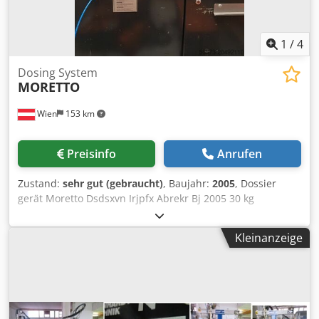
1
/
4
Dosing System
MORETTO
Wien
153 km
Preisinfo
Anrufen
Zustand:
sehr gut (gebraucht)
, Baujahr:
2005
, Dossier
gerät Moretto Dsdsxvn Irjpfx Abrekr Bj 2005 30 kg
Kleinanzeige