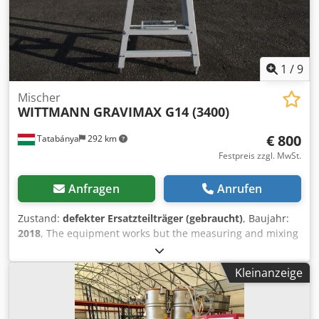
1
/
9
Mischer
WITTMANN
GRAVIMAX G14 (3400)
€ 800
Tatabánya
292 km
Festpreis zzgl. MwSt.
Anfragen
Anrufen
Zustand:
defekter Ersatzteilträger (gebraucht)
, Baujahr:
2018
, The equipment works but the measuring and mixing
bowl and control panel are missing. Dodpfxeyhca Io Abrskr
Kleinanzeige