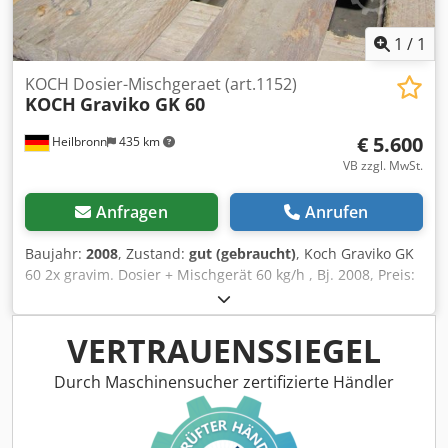
1
/
1
KOCH Dosier-Mischgeraet (art.1152)
KOCH
Graviko GK 60
€ 5.600
Heilbronn
435 km
VB zzgl. MwSt.
Anfragen
Anrufen
Baujahr:
2008
, Zustand:
gut (gebraucht)
, Koch Graviko GK
60 2x gravim. Dosier + Mischgerät 60 kg/h , Bj. 2008, Preis:
5.600 €, Ansprechpartner: Herr Rainer Eckerle Dksdpsd E N
N Usfx Abrjr
VERTRAUENSSIEGEL
Durch Maschinensucher zertifizierte Händler