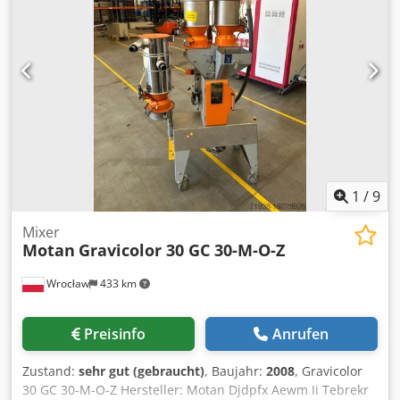
1
/
9
Mixer
Motan
Gravicolor 30 GC 30-M-O-Z
Wrocław
433 km
Preisinfo
Anrufen
Zustand:
sehr gut (gebraucht)
, Baujahr:
2008
, Gravicolor
30 GC 30-M-O-Z Hersteller: Motan Djdpfx Aewm Ii Tebrekr