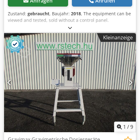
Anfragen
Anrufen
Zustand:
gebraucht
, Baujahr:
2018
, The equipment can be
viewed and tested, sold without a control panel.
Dodjyhchlopfx Abrekr
Kleinanzeige
1
/
9
Gravimax Gravimetrische Dosiergeräte