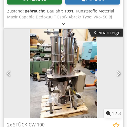
Zustand:
gebraucht
, Baujahr:
1991
, Kunststoffe Meterial
Maxir Capable Dedoxuu T Espfx Abrekr Tyoe: VKc- 50 Bj
1991
Kleinanzeige
1
/
3
2x STÜCK-CW 100