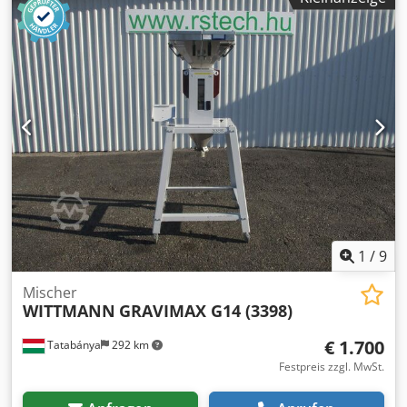
1
/
9
Mischer
WITTMANN
GRAVIMAX G14 (3398)
€ 1.700
Tatabánya
292 km
Festpreis zzgl. MwSt.