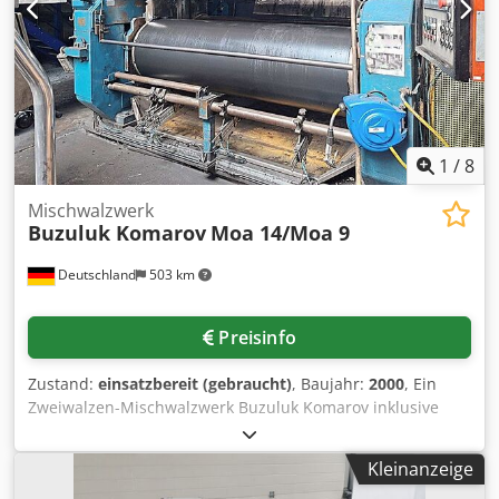
1
/
8
Mischwalzwerk
Buzuluk Komarov
Moa 14/Moa 9
Deutschland
503 km
Preisinfo
Zustand:
einsatzbereit (gebraucht)
, Baujahr:
2000
, Ein
Zweiwalzen-Mischwalzwerk Buzuluk Komarov inklusive
Stockblender für Elastomere steht zur Verfügung.
Walzendurchmesser: 750mm, Walzenbreite: 2500mm,
Kleinanzeige
Oberflächenhärte: 65-80HSB, Hartschichttiefenbereich: