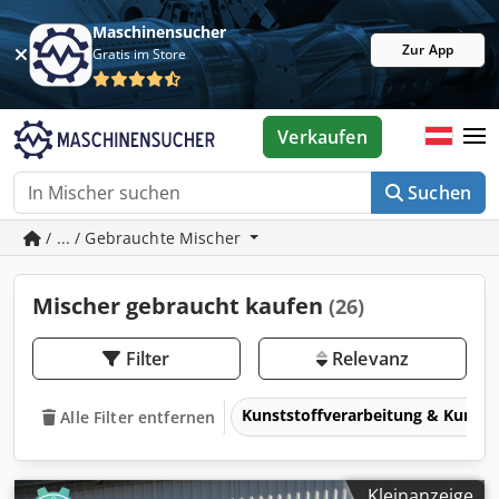
Maschinensucher
Zur App
Gratis im Store
Verkaufen
Suchen
/ ... / Gebrauchte Mischer
Mischer gebraucht kaufen
(26)
Filter
Relevanz
Kunststoffverarbeitung & Kunsts
Alle Filter entfernen
Kleinanzeige