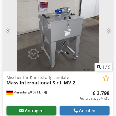
10mm-15mm, Leistungsaufnahme: 2×174kW,
Walzspaltbereich: 1mm-48mm, Gesamtgewicht: ca. 51t.
Stockblender: Buzuluk Komarov MOA 9, Baujahr: 2000,
Walzendurchmesser: 260mm, Walzenbreite: 2575mm,
Walzenanzahl: 2, Hartschichttiefenbereich: 10mm-15mm,
Leistungsaufnahme: 7,5kW, Steuerung: Siemens S7 SPS.
Dokumentation vorhanden. Eine Besichtigung vor Ort ist
möglich. Dodezk Nbiepfx Abrekr
1
/
9
Mischer für Kunststoffgranulate
Mass International S.r.l.
MV 2
€ 2.798
Merenberg
571 km
Festpreis zzgl. MwSt.
Anfragen
Anrufen