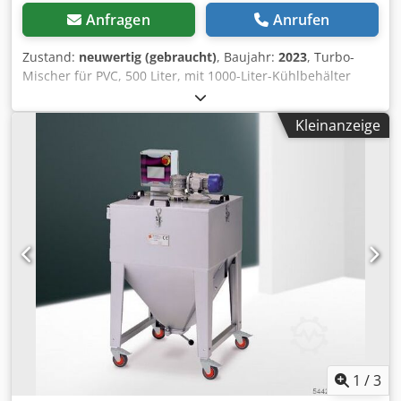
Anfragen
Anrufen
Zustand:
neuwertig (gebraucht)
, Baujahr:
2023
, Turbo-
Mischer für PVC, 500 Liter, mit 1000-Liter-Kühlbehälter
Baujahr: 2023 Motor: 75 kW Dksdsxvrqkepfx Abrer
Kleinanzeige
1
/
3