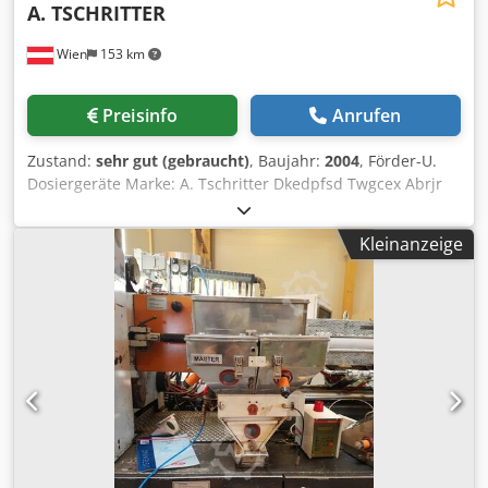
A. TSCHRITTER
Wien
153 km
Preisinfo
Anrufen
Zustand:
sehr gut (gebraucht)
, Baujahr:
2004
, Förder-U.
Dosiergeräte Marke: A. Tschritter Dkedpfsd Twgcex Abrjr
Type: WC 100 BJ 2004
Kleinanzeige