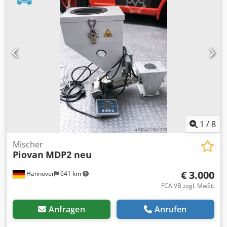
Funktionsfähigkeit geprüft verfügbar ab sofort in unserem
Lager Hannover /Germany wir suchen ständig
Spritzgussmaschinen gebraucht in sehr gepflegtem
Zustand ab Baujahr 2010 möglichst elektrischer Antrieb,
Arburg, Engel, Dr Boy, Krauss Maffei
1
/
8
Mischer
Piovan
MDP2 neu
€ 3.000
Hannover
641 km
FCA VB zzgl. MwSt.
Anfragen
Anrufen