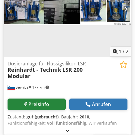
1
/
2
Dosieranlage für Flüssigsilikon LSR
Reinhardt - Technik
LSR 200
Modular
Sevnica
177 km
Preisinfo
Anrufen
Zustand:
gut (gebraucht)
, Baujahr:
2010
,
Funktionsfähigkeit:
voll funktionsfähig
, Wir verkaufen
mehrere Dosiersysteme für Flüssigsilikon der Marke