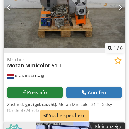
1
/
6
Mischer
Motan
Minicolor S1 T
Breda
834 km
Preisinfo
Anrufen
Zustand:
gut (gebraucht)
, Motan Minicolor S1 T Dsdsy
Rzndepfx Abrekr
Suche speichern
Kleinanzeige