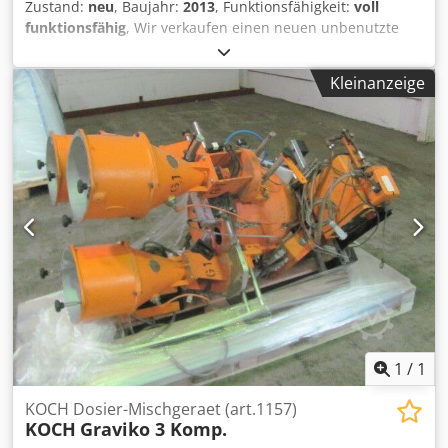
Zustand:
neu
, Baujahr:
2013
, Funktionsfähigkeit:
voll
funktionsfähig
, Wir verkaufen einen neuen unbenutzte
Einfärbanlage Piovan Type MDP2 Baujahr 2013 unbenutzt
fabrikneu SG 80 28/13 I 24:1 VOLUMETRISCHER DOSIERER
Kleinanzeige
Von 5 g/h bis 150 kg/h Neupreis: ca. 7.000 euro
Dkodpfeyzccwsx Abror Hohe Genauigkeit dank einer
breiten Palette von Getriebeuntersetzungen und einer
schrägen Schneckengeometrie Perfekter Fluss dank
zentralem Blockdesign Einfache und schnelle Reinigung
1
/
1
KOCH Dosier-Mischgeraet (art.1157)
KOCH
Graviko 3 Komp.