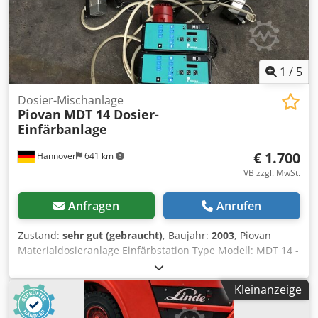
1
/
5
Dosier-Mischanlage
Piovan
MDT 14 Dosier-
Einfärbanlage
€ 1.700
Hannover
641 km
VB zzgl. MwSt.
Anfragen
Anrufen
Zustand:
sehr gut (gebraucht)
, Baujahr:
2003
, Piovan
Materialdosieranlage Einfärbstation Type Modell: MDT 14 -
- 1MD 1840 Spezifikation: PA 58D /54S M Baujahr: 2003
volumetrische Dosierung Leistung: 0,1 bis 3,2 kg./h
Kleinanzeige
Trichtervolumen: 15 ltr. 2 separate Einfärbstationen + 1
Haupttrichter Dsdohupq Ejpfx Abrjkr vor Abbau auf