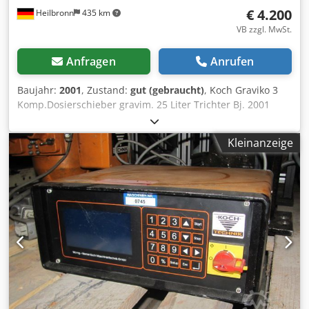
€ 4.200
Heilbronn
435 km
VB zzgl. MwSt.
Anfragen
Anrufen
Baujahr:
2001
, Zustand:
gut (gebraucht)
, Koch Graviko 3
Komp.Dosierschieber gravim. 25 Liter Trichter Bj. 2001
Preis: 4.200 € Dkjdpfshm Suxex Abror Ansprechpartner:
Herr Rainer Eckerle
Kleinanzeige