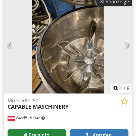
kann vor Ort besichtigt werden. Der Käufer muss den
Kleinanzeige
Versand organisieren. Dies ist nicht Teil des
Angebotspreises.
1
/
6
Mixer VKc- 50
CAPABLE MASCHINERY
Wien
153 km
Preisinfo
Anrufen