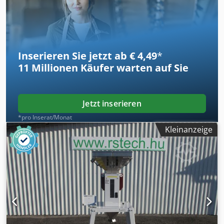
Inserieren Sie jetzt ab € 4,49
*
11 Millionen
Käufer warten auf Sie
Jetzt inserieren
*pro Inserat/Monat
Kleinanzeige