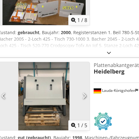
1
/
8
Zustand:
gebraucht
, Baujahr:
2000
, Registerstanzen 1. Beil 780-S-S
Bacher 2005 - 2-Loch 425 - Tisch 730-1000 3. Bacher 2045 - 2-Loch 42
Loch 425 - Tisch 520-770 Crodpscqxv Tofx An Iof 5. Stanze 2-Loch 42
VERKAUFT 6. Billows 2-Loch 225 - Tisch 650-950 7. Bacher 2032 2-Loc
VERKAUFT 8. Heidelberg SM52 - 425 Registerstanze 9. Heidelberg 
Plattenabkantgerät
Heidelberg
Lauda-Königshofen
1
/
5
Zustand:
gut (gebraucht)
, Baujahr:
1998
, Maschinen-/Fahrzeugnu