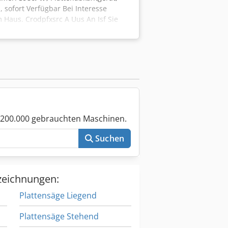
sofort Verfügbar Bei Interesse
 Haus. Crodpfxsrc A Uus An Isf Sie
Maschine in unserem Haus zu
 200.000 gebrauchten Maschinen.
Suchen
zeichnungen:
Plattensäge Liegend
Plattensäge Stehend