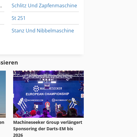
indeldrehmaschine
Schlitz Und Zapfenmaschine
St 251
Stanz Und Nibbelmaschine
T Nutenplatte
Tur 560
ssieren
tegreifer 1000 Kg Bis 70 Mm
ten
Machineseeker Group verlängert
Sponsoring der Darts-EM bis
2026