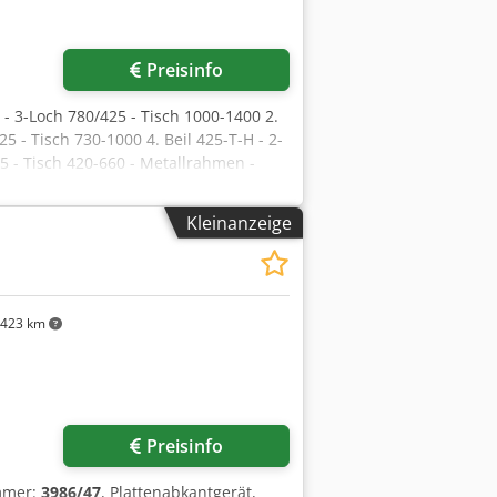
Preisinfo
t - 3-Loch 780/425 - Tisch 1000-1400 2.
5 - Tisch 730-1000 4. Beil 425-T-H - 2-
5 - Tisch 420-660 - Metallrahmen -
h 225 - Tisch 300-400 (4) - 1x
SM52 - Kantbiegegerät - VERKAUFT
Kleinanzeige
423 km
Preisinfo
mmer:
3986/47
, Plattenabkantgerät,