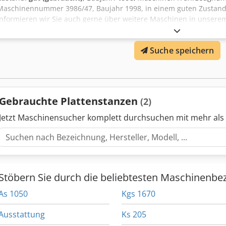
Maschinennummer 3986/47, Baujahr 1998, in einem guten Zustand, 
informieren wir Sie auch gerne über weitere Maschinen in unserem
sind herzlich willkommen, nach vorheriger Terminabsprache, die 
besichtigen.
Suche speichern
Gebrauchte Plattenstanzen
(2)
Jetzt Maschinensucher komplett durchsuchen mit mehr als
Stöbern Sie durch die beliebtesten Maschinenbe
As 1050
Kgs 1670
Ausstattung
Ks 205