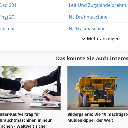
Dsd 201
Leit Und Zugsp
Fngj 20
Nc Drehmaschine
Format
Nc Fräsmaschine
Mehr anzeigen
Fu 115
Nc Teilapparat
Ga 11 Ff
Neophot 2
Das könnte Sie auch intere
Gl 172
Papier Und Stoffpresse
Hsc 20 Linear
Plat
ster-Kaufvertrag für
Bildergalerie: Die 10 mächtigs
brauchtmaschinen in neun
Muldenkipper der Welt
rachen - Weltweit sicher