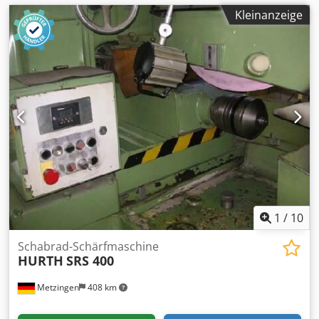
Kleinanzeige
1
/
10
Schabrad-Schärfmaschine
HURTH
SRS 400
Metzingen
408 km