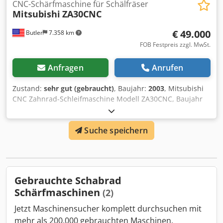
weiterreichendes Zubehör für die Maschine vorhanden,
CNC-Schärfmaschine für Schälfräser
Mitsubishi
ZA30CNC
also eine Investition als Zweitmaschine falls
entsprechendes Zubehör bereits vorhanden ist.
€ 49.000
Butler
7.358 km
FOB Festpreis zzgl. MwSt.
Anfragen
Anrufen
Zustand:
sehr gut (gebraucht)
, Baujahr:
2003
, Mitsubishi
CNC Zahnrad-Schleifmaschine Modell ZA30CNC, Baujahr
2003, mit Fanuc Series 16i-M HMI, inklusive FN-0013
Staubabscheider, Spannung 200/220 Volt / 3-Phasen,
Suche speichern
Gewicht 15.000 lbs. Dodpfx Aoywftkshmjwa
Gebrauchte Schabrad
Schärfmaschinen
(2)
Jetzt Maschinensucher komplett durchsuchen mit
mehr als 200.000 gebrauchten Maschinen.