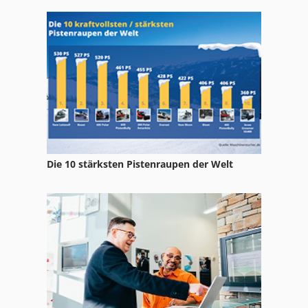
Leit Und Zugspindeldrehmaschine
Nc Fräsmaschine
Sc
Schaeff
Schaeff Skb
Schaffer 2026
Die 10 stärksten Pistenraupen der Welt
Schaffer 3550
Schaffer 9330 T
Schienen
Schleifbock Mit Absaugung
Schliesing 235 Mx