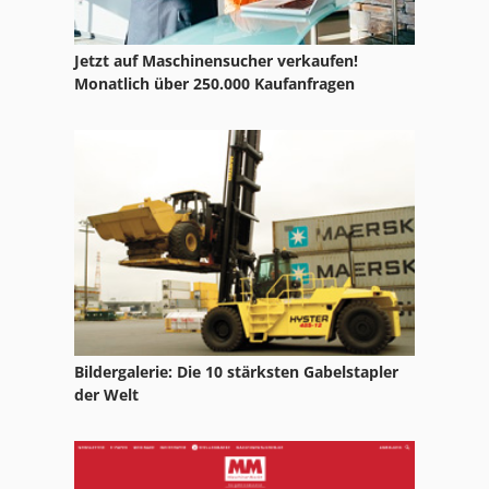
Schlitz Und Zapfenmaschine
Schlosserei Maschinen
Jetzt auf Maschinensucher verkaufen!
Monatlich über 250.000 Kaufanfragen
Schmitz
Schraubstock 200 Mm
Schubladen
Schwenkbiegemaschine Manuell
Ssi Schäfer
Bildergalerie: Die 10 stärksten Gabelstapler
der Welt