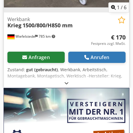
1
/
6
Werkbank
Krieg
1500/800/H850 mm
€ 170
Wiefelstede
785 km
Festpreis zzgl. MwSt.
Anfragen
Anrufen
Zustand:
gut (gebraucht)
, Werkbank, Arbeitstisch,
Montagebank, Montagetisch, Werktisch -Hersteller: Krieg,
Werkbank, massive Auführung, fahrbar -Breite: 1500 mm -
Tiefe: 800 mm Dcsdpfxetff Ags Ai Nsk -Höhe: 850 mm -
Tischplatte: Dicke 25 mm -Untergestell: 4 Lenkrollen, 2x mit
Feststellbremse -Anzahl: 5x Werkbank vorhanden -Preis:
po Stück -Gewicht: 37 kg/St.