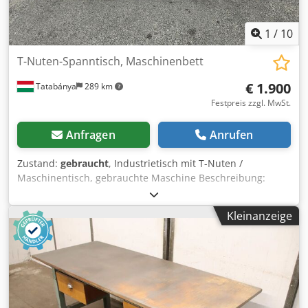
1
/
10
T-Nuten-Spanntisch, Maschinenbett
€ 1.900
Tatabánya
289 km
Festpreis zzgl. MwSt.
Anfragen
Anrufen
Zustand:
gebraucht
, Industrietisch mit T-Nuten /
Maschinentisch, gebrauchte Maschine Beschreibung:
Tisch mit T-Nuten / Maschinentisch Dsdszkaz Tepfx Ai Njck
Typ/Bezeichnung: 7111 Zustand: Gebraucht, robuste
Kleinanzeige
Industrieausführung Gesamtabmessungen: 3000 x 1750 x
355 mm Technische und Betriebsparameter: Arbeitsfläche
des Tisches: 3000 x 1750 mm Abmessungen der T-Nuten:
60 x 60 mm Durchmesser der Ausrichtungbohrung für
Profile: 85 mm