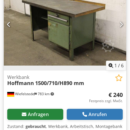
1
/
6
Werkbank
Hoffmann
1500/710/H890 mm
€ 240
Wiefelstede
783 km
Festpreis zzgl. MwSt.
Anfragen
Anrufen
Zustand:
gebraucht
, Werkbank, Arbeitstisch, Montagebank