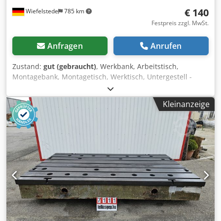
€ 140
Wiefelstede
785 km
Festpreis zzgl. MwSt.
Anfragen
Anrufen
Zustand:
gut (gebraucht)
, Werkbank, Arbeitstisch,
Montagebank, Montagetisch, Werktisch, Untergestell -
Untergestell: Arbeitstisch Rohrrahmengestell mit
Aufnahmeplatten für Lenkrollen -Breite: 1200 mm -Tiefe:
Kleinanzeige
800 mm Dcodszru Tmspfx Ai Nek -Höhe: 720 mm -Anzahl:
1x Werkbank vorhanden -Gewicht: 29 kg