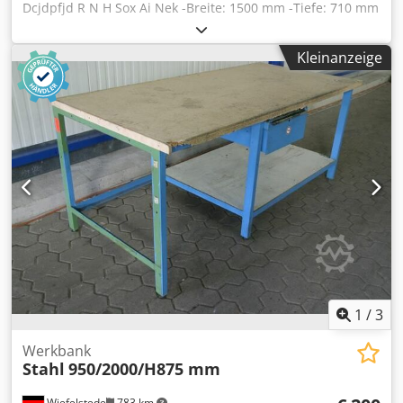
Dcjdpfjd R N H Sox Ai Nek -Breite: 1500 mm -Tiefe: 710 mm
-Höhe: 890 mm -Dicke Arbeitsplatte: 50 mm -Schublade: 1 -
Tür: 1 -Ablagen: 4 -Gewicht: 103 kg
Kleinanzeige
1
/
3
Werkbank
Stahl
950/2000/H875 mm
Wiefelstede
783 km