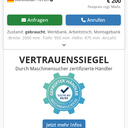
€ 200
Festpreis zzgl. MwSt.
Anfragen
Anrufen
Zustand:
gebraucht
, Werkbank, Arbeitstisch, Montagebank
-Breite: 2000 mm -Tiefe: 950 mm -Höhe: 875 mm -Anzahl:
1x Schubladen -mit Unterstellplatz für einen
Werkzeugwagen Dedpfsb Hfausx Ai Neck -Gewicht: 108 kg
VERTRAUENSSIEGEL
Durch Maschinensucher zertifizierte Händler
Jetzt mehr Infos