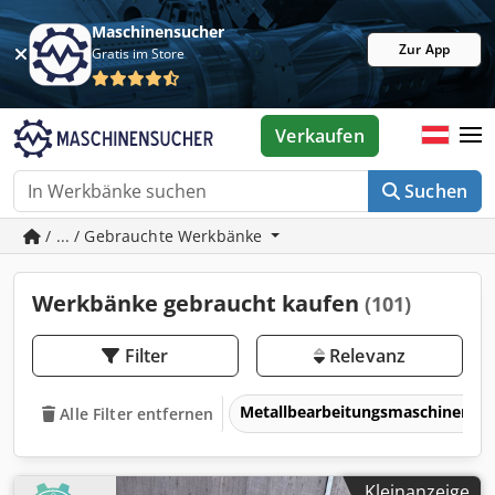
Maschinensucher
Zur App
Gratis im Store
Verkaufen
Suchen
/ ... / Gebrauchte Werkbänke
Werkbänke gebraucht kaufen
(101)
Filter
Relevanz
Metallbearbeitungsmaschinen 
Alle Filter entfernen
Kleinanzeige