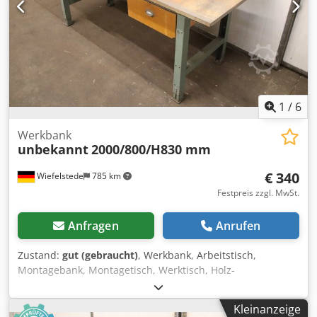
1
/
6
Werkbank
unbekannt
2000/800/H830 mm
€ 340
Wiefelstede
785 km
Festpreis zzgl. MwSt.
Anfragen
Anrufen
Zustand:
gut (gebraucht)
, Werkbank, Arbeitstisch,
Montagebank, Montagetisch, Werktisch, Holz-
Werkbanktisch, Alu-Werkbanktisch -Werkbank:
Werkbanktisch mit Schubladen / massive Ausführung
Kleinanzeige
höhenverstellbar Dsdpfxezrli Es Ai Neck -Breite: 2000 mm -