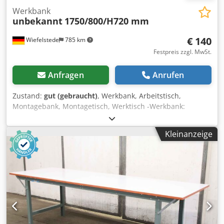
Werkbank
unbekannt
1750/800/H720 mm
€ 140
Wiefelstede
785 km
Festpreis zzgl. MwSt.
Anfragen
Anrufen
Zustand:
gut (gebraucht)
, Werkbank, Arbeitstisch,
Montagebank, Montagetisch, Werktisch -Werkbank:
Rohrrahmengestell -Breite: 1750 mm -Tiefe: 800 mm -
Höhe: 750 mm -Anzahl: 2x Werkbank vorhanden -Preis: po
Kleinanzeige
Stück Djdethrwvjpfx Ai Nsck -Gewicht: 36 kg/St.