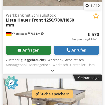
1
/
12
Werkbank mit Schraubstock
Lista Heuer Front
1250/700/H850
mm
€ 570
Wiefelstede
785 km
Festpreis zzgl. MwSt.
Anfragen
Anrufen
Zustand:
gut (gebraucht)
, Werkbank, Arbeitstisch,
Montagebank, Montagetisch, Werktisch -Hersteller: Lista,
Werkbank mit Schraubstock / massive Ausführung mit
Schubladen -Arbeitsplatte: ca. 1250/700/H850 mm -
Kleinanzeige
Schubladen/Schranktür: abschließbar, ohne Schlüssel /
Aufteilung/Höhe siehe Fotos -Schraubstock: Heuer Front,
höhenverstellbar und drehbar -Spannbacken: 180 x 30 mm
Suche speichern
Spannweite 230 mm -Transportabmessung:
1250/960/H1140 mm -Gewicht: 138 kg Dcodpjxzzmrefx Ai
Nok