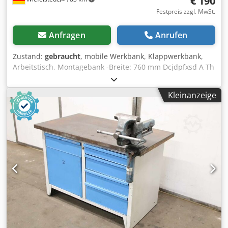
€ 190
Festpreis zzgl. MwSt.
Anfragen
Anrufen
Zustand:
gebraucht
, mobile Werkbank, Klappwerkbank,
Arbeitstisch, Montagebank -Breite: 760 mm Dcjdpfxsd A Th
Ej Ai Nsk -Tiefe: 695 mm -Höhe: 840 mm -Anzahl: 1x
Bankschraubstock -Abmessungen: 760/695/H840 mm -
Kleinanzeige
Gewicht: 49 kg