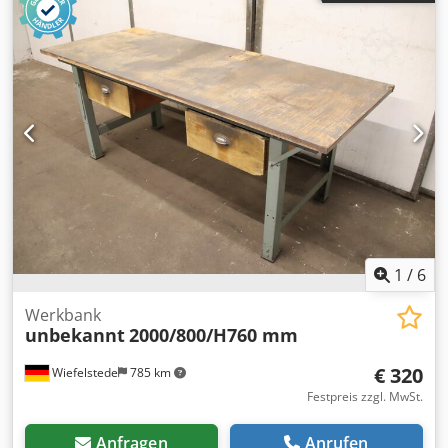
Tiefe: 800 mm -Höhe: 830 mm, verstellbar siehe Fotos -
Gewicht: 74 kg
1
/
6
Werkbank
unbekannt
2000/800/H760 mm
€ 320
Wiefelstede
785 km
Festpreis zzgl. MwSt.
Anfragen
Anrufen