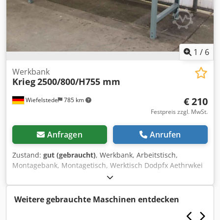
1
/
6
Werkbank
Krieg
2500/800/H755 mm
€ 210
Wiefelstede
785 km
Festpreis zzgl. MwSt.
Anfragen
Anrufen
Zustand:
gut (gebraucht)
, Werkbank, Arbeitstisch,
Montagebank, Montagetisch, Werktisch Dodpfx Aethrwkei
Nsck -Hersteller: Krieg, Werkbank, massive Auführung -
Breite: 2500 mm -Tiefe: 800 mm -Höhe: 755 mm -Anzahl: 1x
Werkbank vorhanden -Gewicht: 53 kg
Weitere gebrauchte Maschinen entdecken