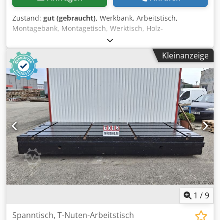
Zustand:
gut (gebraucht)
, Werkbank, Arbeitstisch,
Montagebank, Montagetisch, Werktisch, Holz-
Werkbanktisch, Alu-Werkbanktisch -Werkbank:
Werkbanktisch mit Schubladen / massive Ausführung
Kleinanzeige
höhenverstellbar -Breite: 2000 mm -Tiefe: 800 mm -Höhe:
760 mm, verstellbar siehe Fotos -Gewicht: 74 kg
Dcedszrliropfx Ai Nok
1
/
9
Spanntisch, T-Nuten-Arbeitstisch