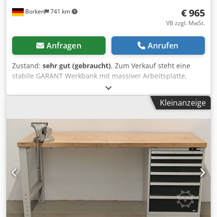
€ 965
Borken
741 km
VB zzgl. MwSt.
Anfragen
Anrufen
Zustand:
sehr gut (gebraucht)
, Zum Verkauf steht eine
stabile GARANT Werkbank mit massiver Arbeitsplatte,
integriertem Schubladenschrank und montiertem
GARANT-Schraubstock. Die Werkbank ist vollständig
Kleinanzeige
zusammengebaut und eignet sich ideal für Werkstatt,
Produktion, Montage, Instandhaltung oder den
professionellen Hobbybereich. Herstellerpreise Werkbank:
1.712,41 € brutto Schraubstock: 480,91 € brutto
Gesamtneupreis: 2.193,32 € brutto Produktdaten
Hersteller: GARANT Produktart: Werkbank / Arbeitstisch
Herstellernummer Werkbank: 922771 2000/7 Arbeitsplatte:
ca. 2.000 × 700 × 50 mm Arbeitshöhe: ca. 950 mm
Schubladenschrank: links montiert Schraubstock: rechts
montiert Schraubstock-Modell: GARANT 967110 160
Backenbreite: 160 mm Untergestell: stabile