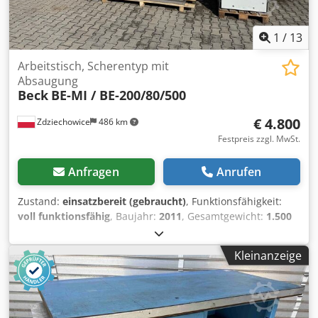
1
/
13
Arbeitstisch, Scherentyp mit
Absaugung
Beck
BE-MI / BE-200/80/500
€ 4.800
Zdziechowice
486 km
Festpreis zzgl. MwSt.
Anfragen
Anrufen
Zustand:
einsatzbereit (gebraucht)
, Funktionsfähigkeit:
voll funktionsfähig
, Baujahr:
2011
, Gesamtgewicht:
1.500
kg
, Professioneller Scherenschleiftisch mit integrierter
Rauch- und Staubabsaugung. Wird beim Schleifen,
Kleinanzeige
Polieren, Löten, Schweißen und Reinigen mit
Handwerkzeugen verwendet. Eingebauter Metallvorfilter,
der größere Staubpartikel und Metallspäne abscheidet
und Funken auffängt, damit diese nicht in den Filter