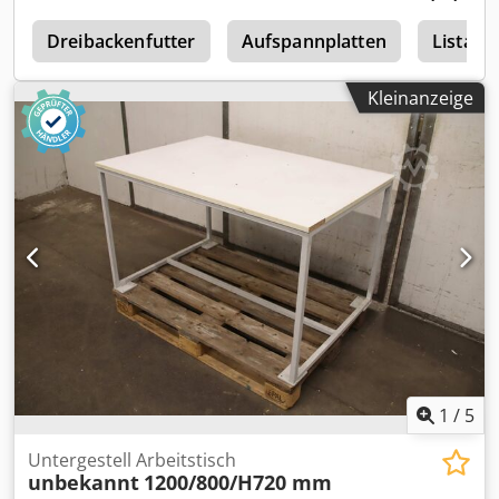
f
Dreibackenfutter
Aufspannplatten
Lista 
Kleinanzeige
1
/
5
Untergestell Arbeitstisch
unbekannt
1200/800/H720 mm