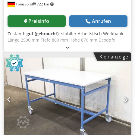
Tönisvorst
722 km
Preisinfo
Anrufen
Zustand:
gut (gebraucht)
, stabiler Arbeitstisch Werkbank
Länge 2500 mm Tiefe 800 mm Höhe 870 mm Dcodpfx
Ajzrtk Rji Nok Arbeitsplatte 40 mm starkes Sperrholz
Gestell aus Rechtkantrohr 80x40 mm
Kleinanzeige