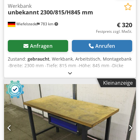
Werkbank
unbekannt
2300/815/H845 mm
€ 320
Wiefelstede
783 km
Festpreis zzgl. MwSt.
Anfragen
Anrufen
Zustand:
gebraucht
, Werkbank, Arbeitstisch, Montagebank
-Breite: 2300 mm -Tiefe: 815 mm -Höhe: 845 mm -Dicke
Arbeitsplatte: 40 mm -Schublade: 1 Dedpfxsfkt Ilo Ai Njck -
Schranktür abschließbar: 1 -Ablagen: 2 -Preis: pro Stück -
Kleinanzeige
Anzahl: 2 Stück -Gewicht: 114 kg/Stück