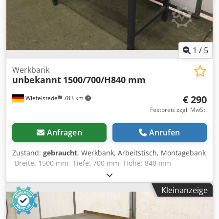
1
/
5
Werkbank
unbekannt
1500/700/H840 mm
€ 290
Wiefelstede
783 km
Festpreis zzgl. MwSt.
Anfragen
Anrufen
Zustand:
gebraucht
, Werkbank, Arbeitstisch, Montagebank
-Breite: 1500 mm -Tiefe: 700 mm -Höhe: 840 mm -
Arbeitsplatte Dicke: 40 mm -abschließbare Schublade: 1 -
Gewicht: 74 kg Dsdpod Rbtrefx Ai Nock
Kleinanzeige