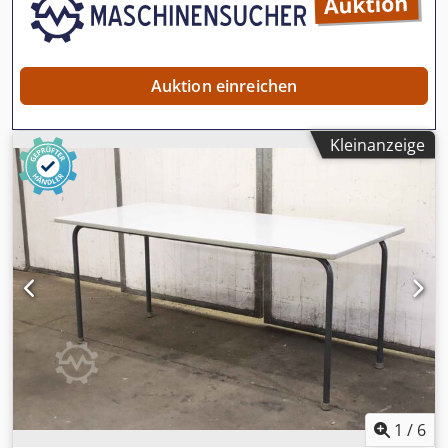
Auktion einreichen
Kleinanzeige
1
/
6