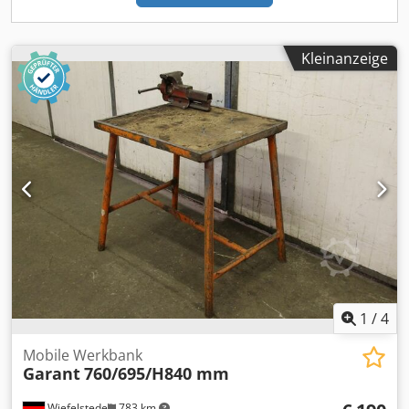
Kleinanzeige
1
/
4
Mobile Werkbank
Garant
760/695/H840 mm
Wiefelstede
783 km