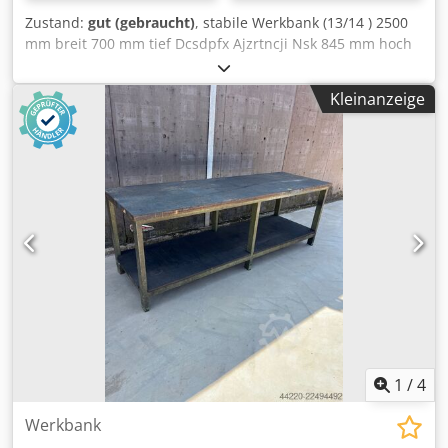
Zustand:
gut (gebraucht)
, stabile Werkbank (13/14 ) 2500
mm breit 700 mm tief Dcsdpfx Ajzrtncji Nsk 845 mm hoch
Schraubstock : Backenbreite 150 mm höhenverstellbar
Kleinanzeige
1
/
4
Werkbank