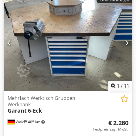
ca. 80 % - Schubladenabmessung ca. B 500 x T 500 x H 150
mm - 2 Schränke mit Türen - Platzbedarf ca. B 2000 x T 700
x H 850 mm Dedpfszkg E Eox Ai Njck - Gewicht ca. 100 kg
1
/
11
Mehrfach Werktisch Gruppen
Werkbank
Garant
6-Eck
€ 2.280
Wald
405 km
Festpreis zzgl. MwSt.