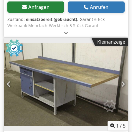
Anfragen
Anrufen
Zustand:
einsatzbereit (gebraucht)
, Garant 6-Eck
Werkbank Mehrfach-Werktisch 5 Stück Garant
Werkzeugschränke 2 Stück Schraubstock ( Garant)
Abmessungen Tischplatte: ca. 2400mm x 2000mm ( L x B )
Kleinanzeige
Sie können gerne zu einer Besichtigung vorbeikommen.
Gerne können wir für Sie eine Kostengünstige Spedition
organisieren! Sie erhalten eine ordentliche Rechnung. Für
Ausländische Kunden kann auch eine Nettorechnung
erstellt werden. Vorraussetzung ist eine gültige
Ust.Indent.Nr. Zwischenverkauf vorbehalten. Dcsdexp Ec
Hjpfx Ai Njk Besuchen Sie unseren Shop und sehen Sie
sich auch unsere weiteren Angebote an. Angegebene
Firmennamen und Warenzeichen sind Eigentum Ihrer
Inhaber und dienen lediglich zur Identifikation und
Beschreibung der Produkte. Abweichungen von
technischen Daten sowie Irrtümer in der Beschreibung des
Artikels können passieren und bleiben vorbehalten.
1
/
5