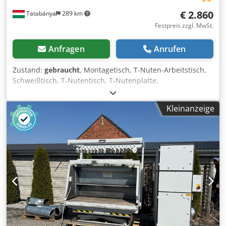
€ 2.860
Tatabánya
289 km
Festpreis zzgl. MwSt.
Anfragen
Anrufen
Zustand:
gebraucht
, Montagetisch, T-Nuten-Arbeitstisch,
Schweißtisch, T-Nutentisch, T-Nutenplatte,
Gebrauchtmaschine Gesamtabmessungen: 4020 x 1720 x
410 mm Nutmaß: 65x55 mm Dcedpfxey A N T Sj Ai Nok
Kleinanzeige