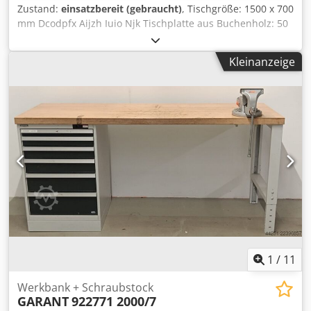
Zustand:
einsatzbereit (gebraucht)
, Tischgröße: 1500 x 700
mm Dcodpfx Aijzh Iuio Njk Tischplatte aus Buchenholz: 50
mm hinterer Aufbau zum Aufhängen von Werkzeughaltern
Schraubstock, Backenbreite: 125 mm Gewicht: 170 kg
Kleinanzeige
1
/
11
Werkbank + Schraubstock
GARANT
922771 2000/7